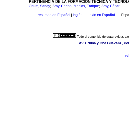
PERTINENCIA DE LA FORMACIÓN TÉCNICA Y TECNO
;
;
;
Chum, Sandy
Aray, Carlos
Macías, Enrique
Aray, César
·
resumen en Español
|
Inglés
·
texto en Español
·
Espa
Todo el contenido de esta revista, ex
Av. Urbina y Che Guevara., Po
re