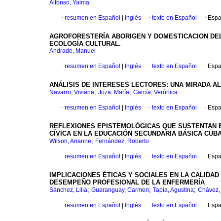
Alfonso, Yaima
·
resumen en Español
|
Inglés
·
texto en Español
·
Espa
AGROFORESTERÍA ABORIGEN Y DOMESTICACION DEL
ECOLOGÍA CULTURAL.
Andrade, Manuel
·
resumen en Español
|
Inglés
·
texto en Español
·
Espa
ANÁLISIS DE INTERESES LECTORES: UNA MIRADA 
;
;
Navarro, Viviana
Joza, María
García, Verónica
·
resumen en Español
|
Inglés
·
texto en Español
·
Espa
REFLEXIONES EPISTEMOLÓGICAS QUE SUSTENTAN EN
CÍVICA EN LA EDUCACIÓN SECUNDARIA BÁSICA CUB
;
Wilson, Arianne
Fernández, Roberto
·
resumen en Español
|
Inglés
·
texto en Español
·
Espa
IMPLICACIONES ÉTICAS Y SOCIALES EN LA CALIDAD
DESEMPEÑO PROFESIONAL DE LA ENFERMERÍA
;
;
;
Sánchez, Lilia
Guaranguay, Carmen
Tapia, Agustina
Chávez,
·
resumen en Español
|
Inglés
·
texto en Español
·
Espa