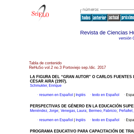
Revista de Ciencias H
versión 
Tabla de contenido
ReHuSo vol.2 no.3 Portoviejo sep./dic. 2017
LA FIGURA DEL “GRAN AUTOR” O CARLOS FUENTES
CÉSAR AIRA (1997).
Schmukler, Enrique
·
resumen en Español
|
Inglés
·
texto en Español
·
Espa
PERSPECTIVAS DE GÉNERO EN LA EDUCACIÓN SUPER
;
;
;
Menéndez, Jorge
Venegas, Laura
Bermeo, Fabricio
Peñafiel,
·
resumen en Español
|
Inglés
·
texto en Español
·
Espa
PROGRAMA EDUCATIVO PARA CAPACITACIÓN DE TRA