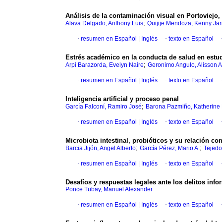
Análisis de la contaminación visual en Portoviejo
;
Alava Delgado, Anthony Luis
Quijije Mendoza, Kenny Jar
·
resumen en Español
|
Inglés
·
texto en Español
Estrés académico en la conducta de salud en estud
;
Arpi Barazorda, Evelyn Naire
Geronimo Angulo, Alisson 
·
resumen en Español
|
Inglés
·
texto en Español
Inteligencia artificial y proceso penal
;
García Falconí, Ramiro José
Barona Pazmiño, Katherine
·
resumen en Español
|
Inglés
·
texto en Español
Microbiota intestinal, probióticos y su relación co
;
;
Barcia Jijón, Angel Alberto
García Pérez, Mario A.
Tejedo
·
resumen en Español
|
Inglés
·
texto en Español
Desafíos y respuestas legales ante los delitos inf
Ponce Tubay, Manuel Alexander
·
resumen en Español
|
Inglés
·
texto en Español