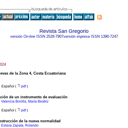
Revista San Gregorio
versión On-line
ISSN
2528-7907
versión impresa
ISSN
1390-7247
2024
vas de la Zona 4, Costa Ecuatoriana
·
Español (
pdf
)
ación de un instrumento de evaluación
;
Valencia Bonilla, María Beatriz
·
Español (
pdf
)
nstrucción de la nueva normalidad
;
Eslava Zapata, Rolando