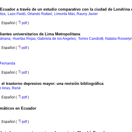
, Ecuador a través de un estudio comparativo con la ciudad de Londrina 
;
;
itza
Lazo Pastó, Orlando Rafael
Limonta Más, Rauny Javier
·
Español (
pdf
)
iantes universitarios de Lima Metropolitana
;
;
Adriana
Huertas Rojas, Gabriela de los Angeles
Torres Candiotti, Natalia Rossely
·
Español (
pdf
)
 Fernanda
·
Español (
pdf
)
n el trastorno depresivo mayor: una revisión bibliográfica
r Arias, René
·
Español (
pdf
)
ormáticos en Ecuador
·
Español (
pdf
)