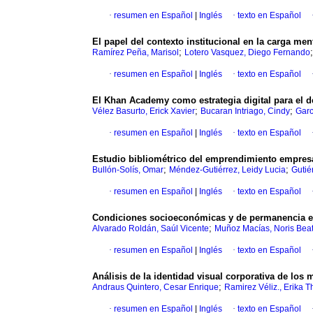
·
resumen en Español
|
Inglés
·
texto en Español
El papel del contexto institucional en la carga men
;
Ramírez Peña, Marisol
Lotero Vasquez, Diego Fernando
·
resumen en Español
|
Inglés
·
texto en Español
El Khan Academy como estrategia digital para el 
;
;
Vélez Basurto, Erick Xavier
Bucaran Intriago, Cindy
Garc
·
resumen en Español
|
Inglés
·
texto en Español
Estudio bibliométrico del emprendimiento empresar
;
;
Bullón-Solís, Omar
Méndez-Gutiérrez, Leidy Lucia
Gutié
·
resumen en Español
|
Inglés
·
texto en Español
Condiciones socioeconómicas y de permanencia en
;
Alvarado Roldán, Saúl Vicente
Muñoz Macías, Noris Beat
·
resumen en Español
|
Inglés
·
texto en Español
Análisis de la identidad visual corporativa de los 
;
Andraus Quintero, Cesar Enrique
Ramirez Véliz., Erika T
·
resumen en Español
|
Inglés
·
texto en Español