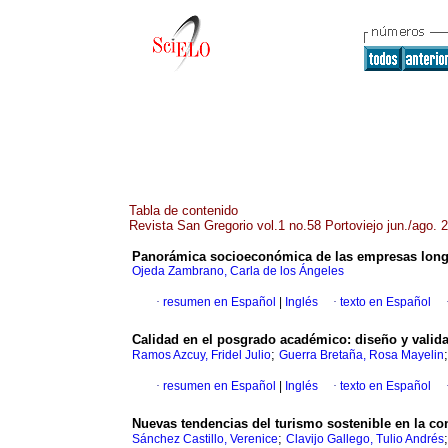
Tabla de contenido
Revista San Gregorio vol.1 no.58 Portoviejo jun./ago. 
Panorámica socioeconómica de las empresas longe
Ojeda Zambrano, Carla de los Ángeles
·
resumen en Español
|
Inglés
·
texto en Español
Calidad en el posgrado académico: diseño y valid
;
Ramos Azcuy, Fridel Julio
Guerra Bretaña, Rosa Mayelin
·
resumen en Español
|
Inglés
·
texto en Español
Nuevas tendencias del turismo sostenible en la co
;
Sánchez Castillo, Verenice
Clavijo Gallego, Tulio Andrés