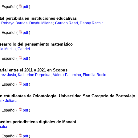
·
Español (
pdf
)
tal percibida en instituciones educativas
;
;
Robayo Barrios, Daydu Milena
Garrido Raad, Danny Rachit
·
Español (
pdf
)
desarrollo del pensamiento matemático
ía Murillo, Gabriel
·
Español (
pdf
)
ial entre el 2011 y 2021 en Scopus
;
rrez-Justo, Katherine Perpetua
Valero-Palomino, Fiorella Rocío
·
Español (
pdf
)
 estudiantes de Odontología, Universidad San Gregorio de Portoviejo
riz Juliana
·
Español (
pdf
)
medios periodísticos digitales de Manabí
halía
·
Español (
pdf
)