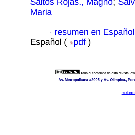
;
Saltos Rojas., Magno
Salv
Maria
·
resumen en Español
Español (
pdf
)
Todo el contenido de esta revista, ex
Av. Metropolitana #2005 y Av. Olimpica., Port
metorre