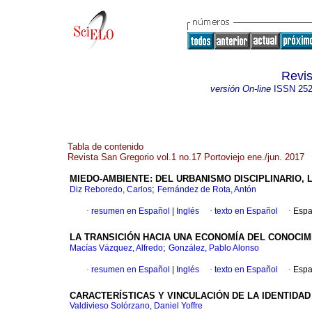
Revis
versión On-line
ISSN
252
Tabla de contenido
Revista San Gregorio vol.1 no.17 Portoviejo ene./jun. 2017
MIEDO-AMBIENTE: DEL URBANISMO DISCIPLINARIO, 
;
Diz Reboredo, Carlos
Fernández de Rota, Antón
·
resumen en Español
|
Inglés
·
texto en Español
·
Espa
LA TRANSICIÓN HACIA UNA ECONOMÍA DEL CONOCI
;
Macías Vázquez, Alfredo
González, Pablo Alonso
·
resumen en Español
|
Inglés
·
texto en Español
·
Espa
CARACTERÍSTICAS Y VINCULACIÓN DE LA IDENTIDA
Valdivieso Solórzano, Daniel Yoffre