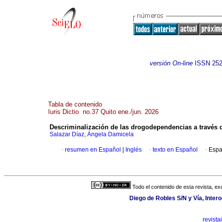
versión On-line
ISSN
252
Tabla de contenido
Iuris Dictio no.37 Quito ene./jun. 2026
Descriminalización de las drogodependencias a través d
Salazar Díaz, Ángela Damicela
·
resumen en Español
|
Inglés
·
texto en Español
·
Espa
Todo el contenido de esta revista, ex
Diego de Robles S/N y Vía, Intero
revista