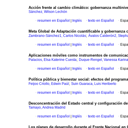
Acción frente al cambio climático: gobernanza multiniv
Sánchez, Wilson Lechón
·
resumen en Español
|
Inglés
·
texto en Español
·
Espa
Meta Global de Adaptación cuantificable y gobernanza c
;
Zambrano-Sánchez1, Carlos Nicolás
Ávalos Calderón2, Steph
·
resumen en Español
|
Inglés
·
texto en Español
·
Espa
Aplicaciones móviles como instrumentos de comunicaci
;
Palacios, Elsa Katerine Cuesta
Duque-Rengel, Vanessa Karin
·
resumen en Español
|
Inglés
·
texto en Español
·
Espa
Política pública y bienestar social: efectos del progra
;
Feijoo Criollo, Edwin Paúl
Suin Guaraca, Luis Heriberto
·
resumen en Español
|
Inglés
·
texto en Español
·
Espa
Desconcentración del Estado central y configuración del
Tamayo, Andrea Madrid
·
resumen en Español
|
Inglés
·
texto en Español
·
Espa
Los planes de desarrollo durante el Frente Nacional en 