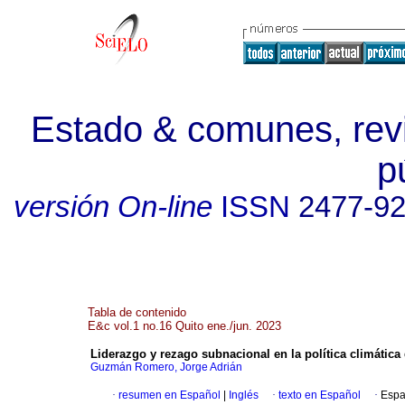
Estado & comunes, revi
p
versión On-line
ISSN
2477-9
Tabla de contenido
E&c vol.1 no.16 Quito ene./jun. 2023
Liderazgo y rezago subnacional en la política climática
Guzmán Romero, Jorge Adrián
·
resumen en Español
|
Inglés
·
texto en Español
·
Espa