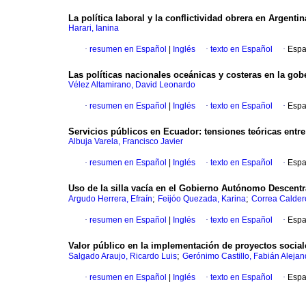
La política laboral y la conflictividad obrera en Argent
Harari, Ianina
·
resumen en Español
|
Inglés
·
texto en Español
·
Espa
Las políticas nacionales oceánicas y costeras en la go
Vélez Altamirano, David Leonardo
·
resumen en Español
|
Inglés
·
texto en Español
·
Espa
Servicios públicos en Ecuador: tensiones teóricas entre
Albuja Varela, Francisco Javier
·
resumen en Español
|
Inglés
·
texto en Español
·
Espa
Uso de la silla vacía en el Gobierno Autónomo Descent
;
;
Argudo Herrera, Efraín
Feijóo Quezada, Karina
Correa Calder
·
resumen en Español
|
Inglés
·
texto en Español
·
Espa
Valor público en la implementación de proyectos social
;
Salgado Araujo, Ricardo Luis
Gerónimo Castillo, Fabián Alejan
·
resumen en Español
|
Inglés
·
texto en Español
·
Espa