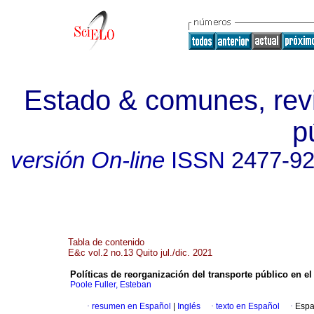
Estado & comunes, revi
p
versión On-line
ISSN
2477-9
Tabla de contenido
E&c vol.2 no.13 Quito jul./dic. 2021
Políticas de reorganización del transporte público en e
Poole Fuller, Esteban
·
resumen en Español
|
Inglés
·
texto en Español
·
Espa