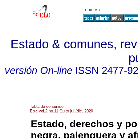
Estado & comunes, revi
p
versión On-line
ISSN
2477-9
Tabla de contenido
E&c vol.2 no.11 Quito jul./dic. 2020
Estado, derechos y pol
negra, palenquera y a