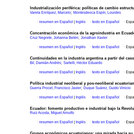
Industrialización periférica: políticas de cambio estru
;
Varela Enríquez, Marcelo
Montesdeoca Espín, Lourdes
·
resumen en Español
|
Inglés
·
texto en Español
·
Espa
Concentración económica de la agroindustria en Ecuado
;
Cruz Negrete, Johanna Belén
Jonathan Xavier
·
resumen en Español
|
Inglés
·
texto en Español
·
Espa
Continuidades en la industria argentina a partir del cas
;
Bil, Damián Andrés
Sartelli, Héctor Eduardo
·
resumen en Español
|
Inglés
·
texto en Español
·
Espa
Política industrial neoliberal y pos-neoliberal ecuatori
;
Guerra Procel, Francisco Javier
Duque Suárez, Guido Vinicio
·
resumen en Español
|
Inglés
·
texto en Español
·
Espa
Ecuador: fomento productivo e industrial bajo la Revol
Ruiz Acosta, Miguel Arnulfo
·
resumen en Español
|
Inglés
·
texto en Español
·
Espa
Grupos económicos ecuatorianos: una mirada hacia su