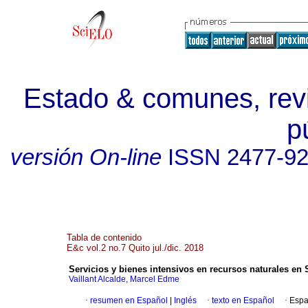
Estado & comunes, revi
p
versión On-line
ISSN
2477-9
Tabla de contenido
E&c vol.2 no.7 Quito jul./dic. 2018
Servicios y bienes intensivos en recursos naturales e
Vaillant Alcalde, Marcel Edme
·
resumen en Español
|
Inglés
·
texto en Español
·
Espa