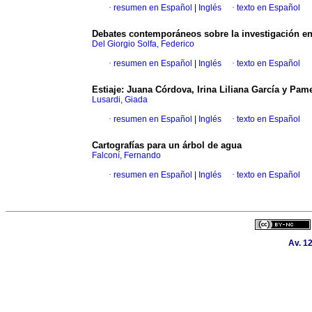
·
resumen en Español
|
Inglés
·
texto en Español
Debates contemporáneos sobre la investigación e
Del Giorgio Solfa, Federico
·
resumen en Español
|
Inglés
·
texto en Español
Estiaje: Juana Córdova, Irina Liliana García y Pam
Lusardi, Giada
·
resumen en Español
|
Inglés
·
texto en Español
Cartografías para un árbol de agua
Falconí, Fernando
·
resumen en Español
|
Inglés
·
texto en Español
Av. 1