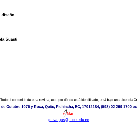
n diseño
ela Suasti
Todo el contenido de esta revista, excepto dónde está identificado, está bajo una
Licencia 
2 de Octubre 1076 y Roca, Quito, Pichincha, EC, 17012184, (593) 02 299 1700 ex
gmvargas@puce.edu.ec