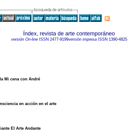
Índex, revista de arte contemporáneo
versión On-line
ISSN
2477-9199
versión impresa
ISSN
1390-4825
cula Mi cena con André
nsciencia en acción en el arte
iante El Arte Andante