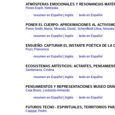
ATMÓSFERAS EMOCIONALES Y RESONANCIAS MATÉR
Flores Espín, Nebraska
·
resumen en Español
|
Inglés
·
texto en Español
PONER EL CUERPO: APROXIMACIONES AL ACTIVISMO
;
;
Freire Smith, Marla
Miranda, David
Schenffeldt Ulloa, Ninoska
·
resumen en Español
|
Inglés
·
texto en Español
ENSUEÑO: CAPTURAR EL INSTANTE POÉTICA DE LA
Fruci, Francesca
·
resumen en Español
|
Inglés
·
texto en Español
ECOSISTEMAS ARTÍSTICOS: ACTANTES, PENSAMIEN
Santamaria, Cristina
·
resumen en Español
|
Inglés
·
texto en Español
PENSAMIENTOS Y REPRESENTACIONES MUSEO GRÁFI
Ceja Bravo, Leobardo Armando
·
resumen en Español
|
Inglés
·
texto en Español
FUTUROS TECNO - ESPIRITUALES, TERRITORIOS PA
Cagigal, Pedro