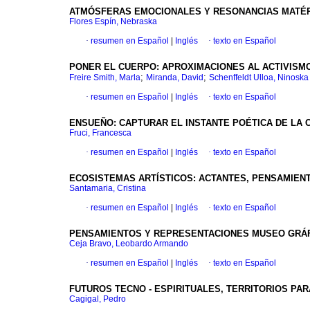
ATMÓSFERAS EMOCIONALES Y RESONANCIAS MATÉR
Flores Espín, Nebraska
·
resumen en Español
|
Inglés
·
texto en Español
PONER EL CUERPO: APROXIMACIONES AL ACTIVISMO
;
;
Freire Smith, Marla
Miranda, David
Schenffeldt Ulloa, Ninoska
·
resumen en Español
|
Inglés
·
texto en Español
ENSUEÑO: CAPTURAR EL INSTANTE POÉTICA DE LA
Fruci, Francesca
·
resumen en Español
|
Inglés
·
texto en Español
ECOSISTEMAS ARTÍSTICOS: ACTANTES, PENSAMIEN
Santamaria, Cristina
·
resumen en Español
|
Inglés
·
texto en Español
PENSAMIENTOS Y REPRESENTACIONES MUSEO GRÁFI
Ceja Bravo, Leobardo Armando
·
resumen en Español
|
Inglés
·
texto en Español
FUTUROS TECNO - ESPIRITUALES, TERRITORIOS PA
Cagigal, Pedro