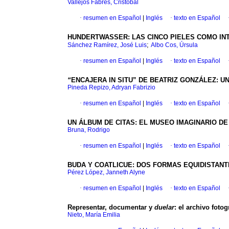
Vallejos Fabres, Cristóbal
·
resumen en Español
|
Inglés
·
texto en Español
HUNDERTWASSER: LAS CINCO PIELES COMO IN
;
Sánchez Ramírez, José Luis
Albo Cos, Úrsula
·
resumen en Español
|
Inglés
·
texto en Español
“
ENCAJERA IN SITU” DE BEATRIZ GONZÁLEZ: 
Pineda Repizo, Adryan Fabrizio
·
resumen en Español
|
Inglés
·
texto en Español
UN ÁLBUM DE CITAS: EL MUSEO IMAGINARIO D
Bruna, Rodrigo
·
resumen en Español
|
Inglés
·
texto en Español
BUDA Y COATLICUE: DOS FORMAS EQUIDISTANT
Pérez López, Janneth Alyne
·
resumen en Español
|
Inglés
·
texto en Español
Representar, documentar y
duelar
: el archivo fot
Nieto, María Emilia