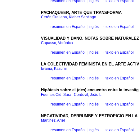
·
resumen en Español
|
Inglés
·
texto en Español
PACHAQUEER, ARTE QUE TRANSFORMA
Cerón Orellana, Kleber Santiago
·
resumen en Español
|
Inglés
·
texto en Español
VISUALIDAD Y DAÑO. NOTAS SOBRE NATURALEZ
Capasso, Verónica
·
resumen en Español
|
Inglés
·
texto en Español
LA COLECTIVIDAD FEMINISTA EN EL ARTE AC
Iwama, Kasumi
·
resumen en Español
|
Inglés
·
texto en Español
Hipótesis sobre el (des) encuentro entre la investiga
;
Fuentes Cid, Sara
Cordovil, João L
·
resumen en Español
|
Inglés
·
texto en Español
NEGATIVIDAD, DERRUMBE Y ESTROPICIO EN L
Martínez, Ariel
·
resumen en Español
|
Inglés
·
texto en Español