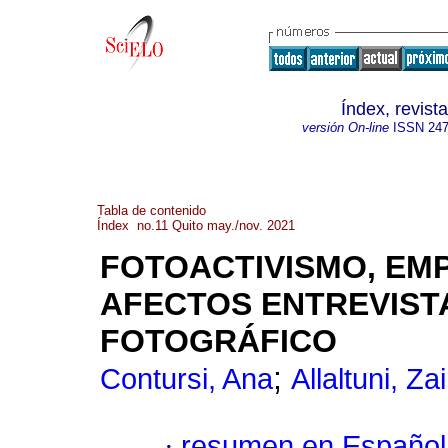
Índex, revis
versión On-line
ISSN
247
Tabla de contenido
Índex no.11 Quito may./nov. 2021
FOTOACTIVISMO, EMP
AFECTOS ENTREVIST
FOTOGRÁFICO
;
Contursi, Ana
Allaltuni, Za
·
resumen en Español