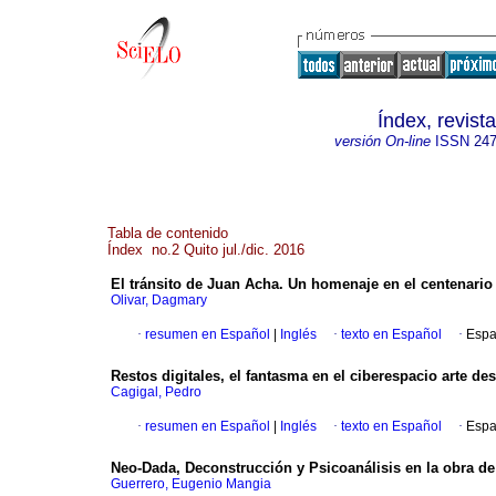
Índex, revis
versión On-line
ISSN
247
Tabla de contenido
Índex no.2 Quito jul./dic. 2016
El tránsito de Juan Acha. Un homenaje en el centenario
Olivar, Dagmary
·
resumen en Español
|
Inglés
·
texto en Español
·
Espa
Restos digitales, el fantasma en el ciberespacio arte des
Cagigal, Pedro
·
resumen en Español
|
Inglés
·
texto en Español
·
Espa
Neo-Dada, Deconstrucción y Psicoanálisis en la obra 
Guerrero, Eugenio Mangia