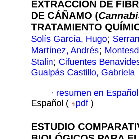
EXTRACCIÓN DE FIB
DE CÁÑAMO (
Cannabis
TRATAMIENTO QUÍMIC
;
Solís García, Hugo
Serran
;
Martínez, Andrés
Montesd
;
Stalin
Cifuentes Benavides
Gualpás Castillo, Gabriela
·
resumen en Español
Español (
pdf
)
ESTUDIO COMPARATI
BIOLÓGICOS PARA E