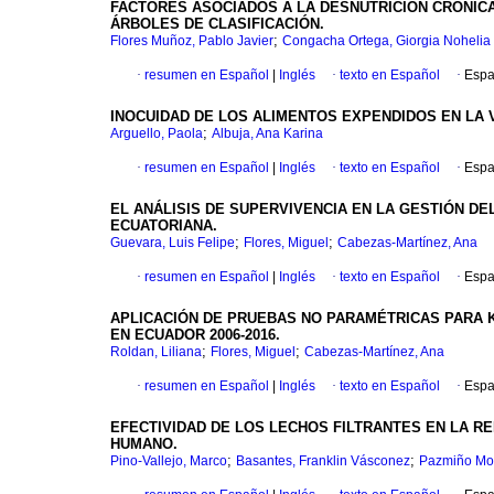
FACTORES ASOCIADOS A LA DESNUTRICIÓN CRÓNICA
ÁRBOLES DE CLASIFICACIÓN.
;
Flores Muñoz, Pablo Javier
Congacha Ortega, Giorgia Nohelia
·
resumen en Español
|
Inglés
·
texto en Español
·
Espa
INOCUIDAD DE LOS ALIMENTOS EXPENDIDOS EN LA V
;
Arguello, Paola
Albuja, Ana Karina
·
resumen en Español
|
Inglés
·
texto en Español
·
Espa
EL ANÁLISIS DE SUPERVIVENCIA EN LA GESTIÓN DE
ECUATORIANA.
;
;
Guevara, Luis Felipe
Flores, Miguel
Cabezas-Martínez, Ana
·
resumen en Español
|
Inglés
·
texto en Español
·
Espa
APLICACIÓN DE PRUEBAS NO PARAMÉTRICAS PARA K
EN ECUADOR 2006-2016.
;
;
Roldan, Liliana
Flores, Miguel
Cabezas-Martínez, Ana
·
resumen en Español
|
Inglés
·
texto en Español
·
Espa
EFECTIVIDAD DE LOS LECHOS FILTRANTES EN LA R
HUMANO.
;
;
Pino-Vallejo, Marco
Basantes, Franklin Vásconez
Pazmiño Mon