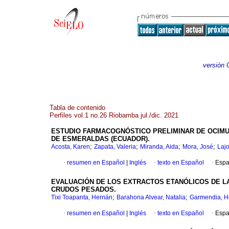
versión 
Tabla de contenido
Perfiles vol.1 no.26 Riobamba jul./dic. 2021
ESTUDIO FARMACOGNÓSTICO PRELIMINAR DE OCIMU
DE ESMERALDAS (ECUADOR).
;
;
;
;
Acosta, Karen
Zapata, Valeria
Miranda, Aida
Mora, José
Lajo
·
resumen en Español
|
Inglés
·
texto en Español
·
Espa
EVALUACIÓN DE LOS EXTRACTOS ETANÓLICOS DE L
CRUDOS PESADOS.
;
;
Tixi Toapanta, Hernán
Barahona Alvear, Natalia
Garmendia, H
·
resumen en Español
|
Inglés
·
texto en Español
·
Espa