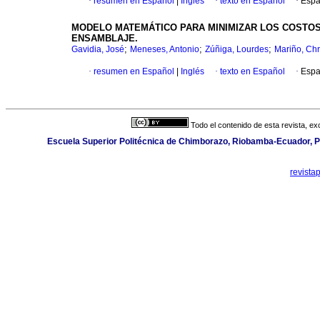
·
resumen en Español
|
Inglés
·
texto en Español
·
Espa
MODELO MATEMÁTICO PARA MINIMIZAR LOS COSTOS
ENSAMBLAJE.
;
;
;
Gavidia, José
Meneses, Antonio
Zúñiga, Lourdes
Mariño, Chr
·
resumen en Español
|
Inglés
·
texto en Español
·
Espa
Todo el contenido de esta revista, ex
Escuela Superior Politécnica de Chimborazo, Riobamba-Ecuador,
revista