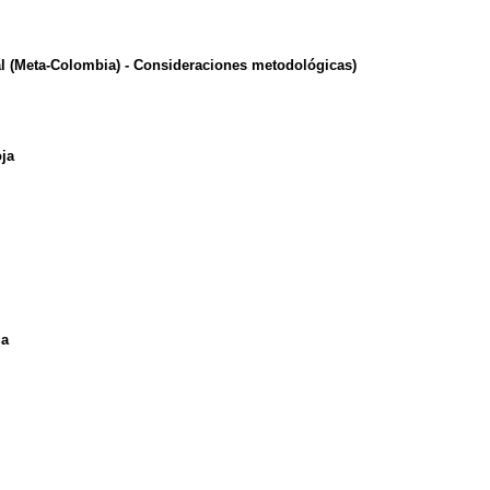
al (Meta-Colombia) - Consideraciones metodológicas
)
oja
ia