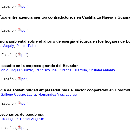
·
Español (
pdf
)
tico entre agenciamientos contradictorios en Castilla La Nueva y Guam
·
Español (
pdf
)
cia ambiental sobre el ahorro de energía eléctrica en los hogares de L
;
a Magaly
Ponce, Pablo
·
Español (
pdf
)
un estudio en la empresa grande del Ecuador
;
;
tonio
Rojas Salazar, Francisco Joel
Granda Jaramillo, Cristofer Antonio
·
Español (
pdf
)
ia de sostenibilidad empresarial para el sector cooperativo en Colomb
;
;
Gallego Cossio, Laura
Hernandez Aros, Ludivia
·
Español (
pdf
)
 escenarios de pandemia
;
Rodriguez, Hector Augusto
·
Español (
pdf
)