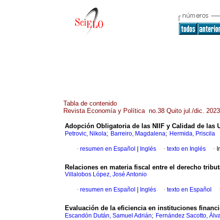
Tabla de contenido
Revista Economía y Política no.38 Quito jul./dic. 2023
Adopción Obligatoria de las NIIF y Calidad de las
;
;
Petrovic, Nikola
Barreiro, Magdalena
Hermida, Priscila
·
resumen en Español
|
Inglés
·
texto en Inglés
·
I
Relaciones en materia fiscal entre el derecho tribu
Villalobos López, José Antonio
·
resumen en Español
|
Inglés
·
texto en Español
Evaluación de la eficiencia en instituciones finan
;
Escandón Dután, Samuel Adrián
Fernández Sacotto, Álv