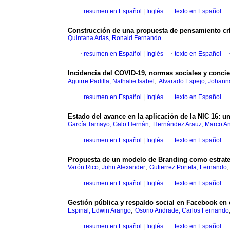
·
resumen en Español
|
Inglés
·
texto en Español
Construcción de una propuesta de pensamiento crí
Quintana Arias, Ronald Fernando
·
resumen en Español
|
Inglés
·
texto en Español
Incidencia del COVID-19, normas sociales y concien
;
Aguirre Padilla, Nathalie Isabel
Alvarado Espejo, Johann
·
resumen en Español
|
Inglés
·
texto en Español
Estado del avance en la aplicación de la NIC 16: 
;
García Tamayo, Galo Hernán
Hernández Arauz, Marco An
·
resumen en Español
|
Inglés
·
texto en Español
Propuesta de un modelo de Branding como estrateg
;
Varón Rico, John Alexander
Gutierrez Portela, Fernando
·
resumen en Español
|
Inglés
·
texto en Español
Gestión pública y respaldo social en Facebook en
;
Espinal, Edwin Arango
Osorio Andrade, Carlos Fernando
·
resumen en Español
|
Inglés
·
texto en Español