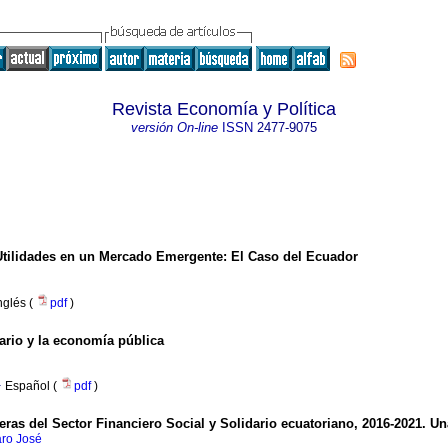
Revista Economía y Política
versión On-line
ISSN
2477-9075
 Utilidades en un Mercado Emergente: El Caso del Ecuador
nglés (
pdf
)
tario y la economía pública
·
Español (
pdf
)
cieras del Sector Financiero Social y Solidario ecuatoriano, 2016-2021. 
aro José