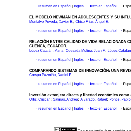
·
resumen en Español
|
Inglés
·
texto en Español
·
Espa
EL MODELO NEWMAN EN ADOLESCENTES Y SU INFLU
;
Montalvo Poveda, Xavier E.
Chico Frías, Ángel E.
·
resumen en Español
|
Inglés
·
texto en Español
·
Espa
RELACIÓN ENTRE CALIDAD DE VIDA RELACIONADA 
CUENCA, ECUADOR.
;
;
López Catalán, María
Quesada Molina, Juan F.
López Catalán
·
resumen en Español
|
Inglés
·
texto en Español
·
Espa
COMPARANDO SISTEMAS DE INNOVACIÓN: UNA REVIS
Crespo Pazmiño, Daniel F.
·
resumen en Español
|
Inglés
·
texto en Español
·
Espa
Inversión extranjera directa y libertad económica como
;
;
;
Ortiz, Cristian
Salinas, Andrea
Alvarado, Rafael
Ponce, Pablo
·
resumen en Español
|
Inglés
·
texto en Español
·
Espa
Todo el contenido de esta revista, ex