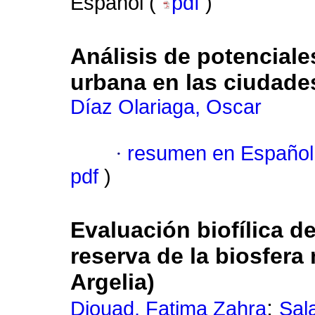
Español (
pdf
)
Análisis de potenciale
urbana en las ciudades
Díaz Olariaga, Oscar
·
resumen en Español
pdf
)
Evaluación biofílica de
reserva de la biosfera
Argelia)
;
Djouad, Fatima Zahra
Sal