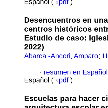
Español (
pdf
)
Desencuentros en una 
centros históricos ent
Estudio de caso: Igles
2022)
;
Abarca -Ancori, Amparo
H
·
resumen en Español
Español (
pdf
)
Escuelas para hacer ci
arquitectura escolar e