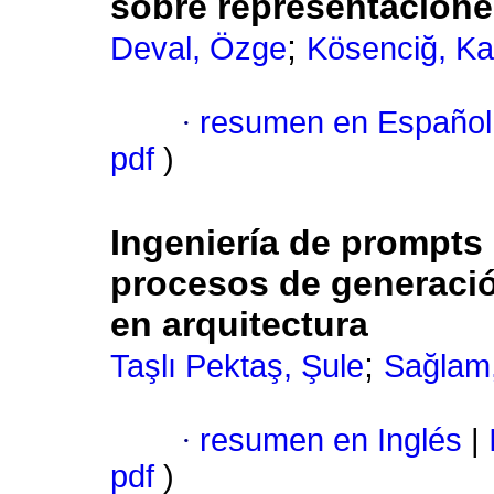
sobre representaciones
;
Deval, Özge
Kösenciğ, Ka
·
resumen en Español
pdf
)
Ingeniería de prompts
procesos de generació
en arquitectura
;
Taşlı Pektaş, Şule
Sağlam,
·
resumen en Inglés
|
pdf
)