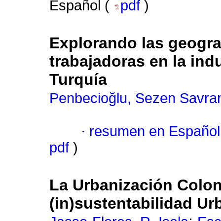
Español (
pdf
)
Explorando las geogra
trabajadoras en la ind
Turquía
Penbecioğlu, Sezen Savra
·
resumen en Español
pdf
)
La Urbanización Colonia
(in)sustentabilidad U