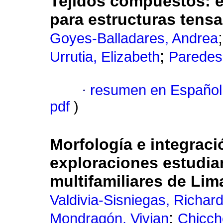
Tejidos compuestos: es
para estructuras ten
Goyes-Balladares, Andrea
;
Urrutia, Elizabeth
Paredes
·
resumen en Español
pdf
)
Morfología e integraci
exploraciones estudian
multifamiliares de Lim
Valdivia-Sisniegas, Richar
;
Mondragón, Vivian
Chicch