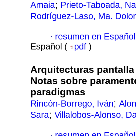
;
Amaia
Prieto-Taboada, N
Rodríguez-Laso, Ma. Dolo
·
resumen en Español
Español (
pdf
)
Arquitecturas pantalla 
Notas sobre parament
paradigmas
;
Rincón-Borrego, Iván
Alon
;
Sara
Villalobos-Alonso, Da
·
resumen en Español