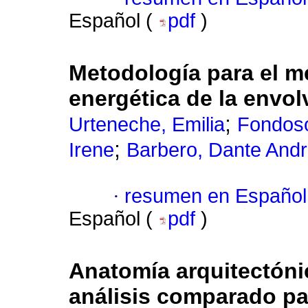
Español (
pdf
)
Metodología para el me
energética de la envolv
;
Urteneche, Emilia
Fondoso
;
Irene
Barbero, Dante And
·
resumen en Español
Español (
pdf
)
Anatomía arquitectónic
análisis comparado par