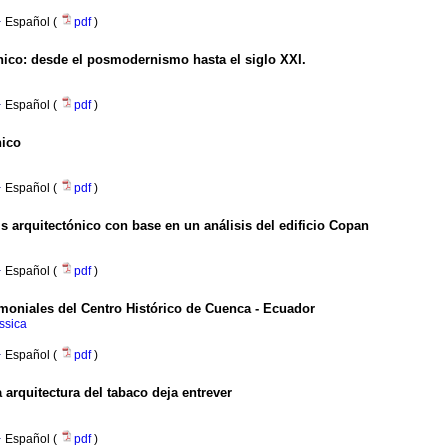
·
Español (
pdf
)
nico: desde el posmodernismo hasta el siglo XXI.
·
Español (
pdf
)
nico
·
Español (
pdf
)
is arquitectónico con base en un análisis del edificio Copan
·
Español (
pdf
)
imoniales del Centro Histórico de Cuenca - Ecuador
essica
·
Español (
pdf
)
uitectura del tabaco deja entrever
·
Español (
pdf
)