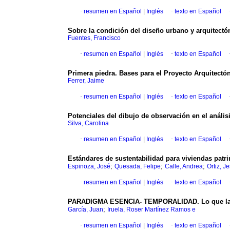
·
resumen en Español
|
Inglés
·
texto en Español
Sobre la condición del diseño urbano y arquitectó
Fuentes, Francisco
·
resumen en Español
|
Inglés
·
texto en Español
Primera piedra. Bases para el Proyecto Arquitectó
Ferrer, Jaime
·
resumen en Español
|
Inglés
·
texto en Español
Potenciales del dibujo de observación en el anális
Silva, Carolina
·
resumen en Español
|
Inglés
·
texto en Español
Estándares de sustentabilidad para viviendas patr
;
;
;
Espinoza, José
Quesada, Felipe
Calle, Andrea
Ortiz, J
·
resumen en Español
|
Inglés
·
texto en Español
PARADIGMA ESENCIA- TEMPORALIDAD. Lo que la arq
;
García, Juan
Iruela, Roser Martínez Ramos e
·
resumen en Español
|
Inglés
·
texto en Español