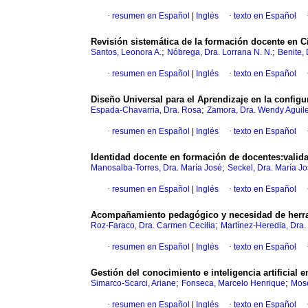
·
resumen en Español
|
Inglés
·
texto en Español
Revisión sistemática de la formación docente en C
;
;
Santos, Leonora A.
Nóbrega, Dra. Lorrana N. N.
Benite, 
·
resumen en Español
|
Inglés
·
texto en Español
Diseño Universal para el Aprendizaje en la configu
;
Espada-Chavarria, Dra. Rosa
Zamora, Dra. Wendy Aguil
·
resumen en Español
|
Inglés
·
texto en Español
Identidad docente en formación de docentes:valida
;
Manosalba-Torres, Dra. María José
Seckel, Dra. María J
·
resumen en Español
|
Inglés
·
texto en Español
Acompañamiento pedagógico y necesidad de herra
;
Roz-Faraco, Dra. Carmen Cecilia
Martínez-Heredia, Dra.
·
resumen en Español
|
Inglés
·
texto en Español
Gestión del conocimiento e inteligencia artificial 
;
;
Simarco-Scarci, Ariane
Fonseca, Marcelo Henrique
Mose
·
resumen en Español
|
Inglés
·
texto en Español