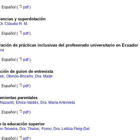
·
Español (
pdf
)
iencias y superdotación
Dr. Cláudio R. M.
·
Español (
pdf
)
ración de prácticas inclusivas del profesorado universitario en Ecuador
era
·
Español (
pdf
)
ción de guion de entrevista
;
osé
Otondo-Briceño, Dra. Maite
·
Español (
pdf
)
mientas parentales
;
 Nazaret
Elvira-Valdés, Dra. María Antonieta
·
Español (
pdf
)
en la educación superior
;
r-Teixeira, Dra. Thaise
Forno, Dra. Letícia Fleig-Dal
·
Español (
pdf
)