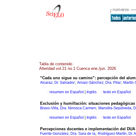
Tabla de contenido
Alteridad vol.21 no.1 Cuenca ene./jun. 2026
“Cada uno sigue su camino”: percepción del alumn
;
;
Alcaraz, Dr. Salvador
Arnaiz-Sánchez, Dra. Pilar
Martín-
·
resumen en Español
|
Inglés
·
texto en Español
Exclusión y humillación: situaciones pedagógica
;
Bravo-Villa, Dra. Ninosca Carmen
Mansilla-Sepúlveda, D
·
resumen en Español
|
Inglés
·
texto en Español
Percepciones docentes e implementación del DUA e
;
Fuente-González, Dra. Sara de la
Rodríguez-Martín, Dr. 