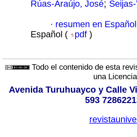
;
Rúas-Araújo, José
Seijas-
·
resumen en Español
Español (
pdf
)
Todo el contenido de esta revi
una
Licenci
Avenida Turuhuayco y Calle Vi
593 7286221
revistauniv