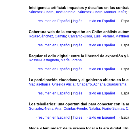
Inteligencia artificial: impactos y desafíos en las contr
;
;
Sánchez-Chero, José Antonio
Sánchez-Chero, Manuel Jesús
·
resumen en Español
|
Inglés
·
texto en Español
·
Espa
Cobertura web de la corrupción en Chile: análisis automat
;
;
Rojas-Sánchez, Camila
Cárcamo-Ulloa, Luis
Vernier, Matthieu
·
resumen en Español
|
Inglés
·
texto en Español
·
Espa
Regular el odio digital: entre la libertad de expresión y
Rossel-Castagneto, María Lorena
·
resumen en Español
|
Inglés
·
texto en Español
·
Espa
La participación ciudadana y el gobierno abierto en la e
;
Macías-Ibarra, Griselda Alicia
Chaparro, Adriana Guadarrama
·
resumen en Español
|
Inglés
·
texto en Español
·
Espa
Los telediarios: una oportunidad para conectar con la a
;
;
González-Neira, Ana
Quintas-Froufe, Natalia
Fiaño-Salinas, C
·
resumen en Español
|
Inglés
·
texto en Español
·
Espa
Moda y feminidad: de la prensa local a la era digital. U