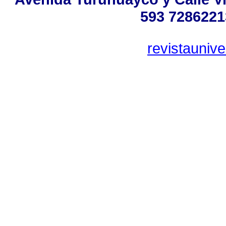
593 7286221
revistauniv