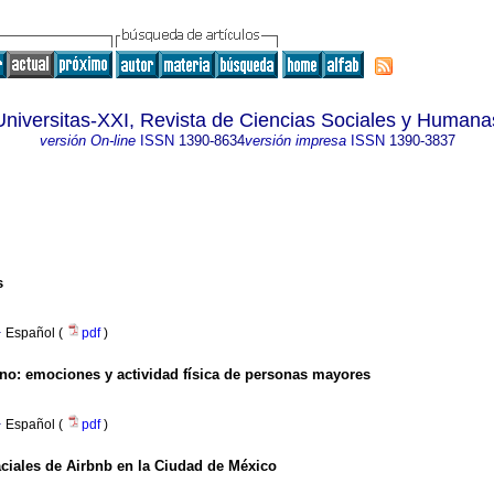
Universitas-XXI, Revista de Ciencias Sociales y Humana
versión On-line
ISSN
1390-8634
versión impresa
ISSN
1390-3837
s
·
Español (
pdf
)
ano: emociones y actividad física de personas mayores
·
Español (
pdf
)
paciales de Airbnb en la Ciudad de México