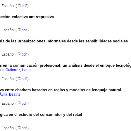
·
Español (
pdf
)
cción colectiva antirrepresiva
·
Español (
pdf
)
sis de las urbanizaciones informales desde las sensibilidades sociales
·
Español (
pdf
)
es en la comunicación profesional: un análisis desde el enfoque tecnoló
ín-Gutiérrez, Isidro
·
Español (
pdf
)
iva entre chatbots basados en reglas y modelos de lenguaje natural
Ávila, Beatriz
·
Español (
pdf
)
ca en el estudio del consumidor y del retail
·
Español (
pdf
)