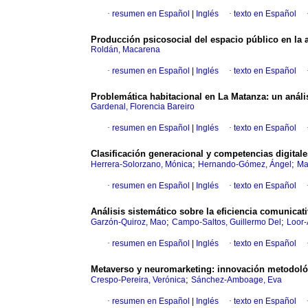
·
resumen en Español
|
Inglés
·
texto en Español
Producción psicosocial del espacio público en la a
Roldán, Macarena
·
resumen en Español
|
Inglés
·
texto en Español
Problemática habitacional en La Matanza: un análi
Gardenal, Florencia Bareiro
·
resumen en Español
|
Inglés
·
texto en Español
Clasificación generacional y competencias digital
;
;
Herrera-Solorzano, Mónica
Hernando-Gómez, Ángel
Mar
·
resumen en Español
|
Inglés
·
texto en Español
Análisis sistemático sobre la eficiencia comunicat
;
;
Garzón-Quiroz, Mao
Campo-Saltos, Guillermo Del
Loor-
·
resumen en Español
|
Inglés
·
texto en Español
Metaverso y neuromarketing: innovación metodológi
;
Crespo-Pereira, Verónica
Sánchez-Amboage, Eva
·
resumen en Español
|
Inglés
·
texto en Español