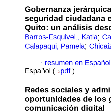
Gobernanza jerárquica y
seguridad ciudadana en
Quito: un análisis des
;
Barros-Esquivel., Katia
Ca
;
Calapaqui, Pamela
Chicai
·
resumen en Español
Español (
pdf
)
Redes sociales y admin
oportunidades de los g
comunicación digital