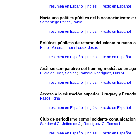
·
resumen en Español
|
Inglés
·
texto en Español
Hacia una política pública del bioconocimiento: ci
Samaniego Ponce, Pablo
·
resumen en Español
|
Inglés
·
texto en Español
Políticas públicas de retorno del talento humano c
;
Hitner, Verena
Tapia López, Jesús
·
resumen en Español
|
Inglés
·
texto en Español
Análisis comparativo del framing mediático en age
;
Civila de Dios, Sabina
Romero-Rodríguez, Luis M.
·
resumen en Español
|
Inglés
·
texto en Español
Acceso a la educación superior: Uruguay y Ecuad
Pazos, Rina
·
resumen en Español
|
Inglés
·
texto en Español
Club de periodismo como incidente comunicaciona
;
Sandoval G., Jefferson J.
Rodríguez C., Tomás H.
·
resumen en Español
|
Inglés
·
texto en Español