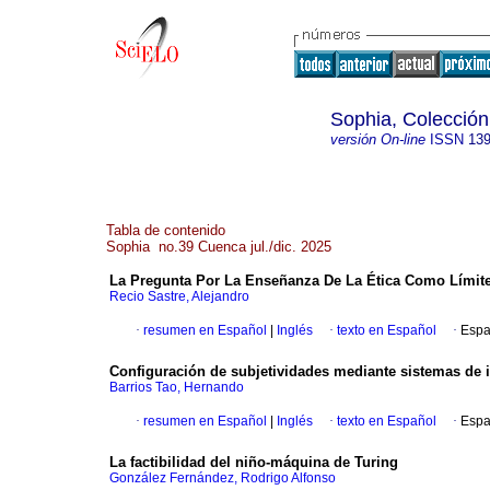
Sophia, Colección
versión On-line
ISSN
139
Tabla de contenido
Sophia no.39 Cuenca jul./dic. 2025
La Pregunta Por La Enseñanza De La Ética Como Límite D
Recio Sastre, Alejandro
·
resumen en Español
|
Inglés
·
texto en Español
·
Espa
Configuración de subjetividades mediante sistemas de int
Barrios Tao, Hernando
·
resumen en Español
|
Inglés
·
texto en Español
·
Espa
La factibilidad del niño-máquina de Turing
González Fernández, Rodrigo Alfonso