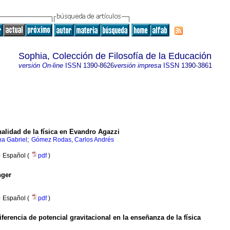
Sophia, Colección de Filosofía de la Educación
versión On-line
ISSN
1390-8626
versión impresa
ISSN
1390-3861
alidad de la física en Evandro Agazzi
;
na Gabriel
Gómez Rodas, Carlos Andrés
·
Español (
pdf
)
nger
·
Español (
pdf
)
iferencia de potencial gravitacional en la enseñanza de la física