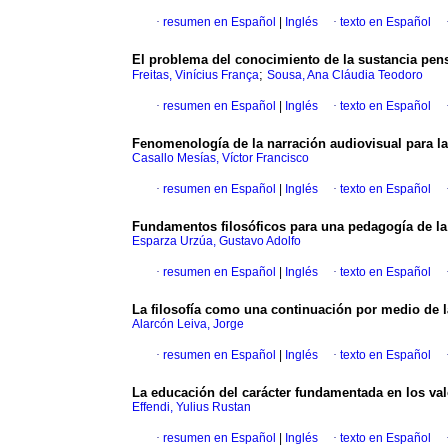
·
resumen en Español
|
Inglés
·
texto en Español
El problema del conocimiento de la sustancia pen
;
Freitas, Vinícius França
Sousa, Ana Cláudia Teodoro
·
resumen en Español
|
Inglés
·
texto en Español
Fenomenología de la narración audiovisual para l
Casallo Mesías, Víctor Francisco
·
resumen en Español
|
Inglés
·
texto en Español
Fundamentos filosóficos para una pedagogía de la
Esparza Urzúa, Gustavo Adolfo
·
resumen en Español
|
Inglés
·
texto en Español
La filosofía como una continuación por medio de l
Alarcón Leiva, Jorge
·
resumen en Español
|
Inglés
·
texto en Español
La educación del carácter fundamentada en los val
Effendi, Yulius Rustan
·
resumen en Español
|
Inglés
·
texto en Español