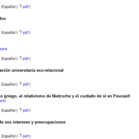
·
Español (
pdf
)
idos
·
Español (
pdf
)
anine
·
Español (
pdf
)
ión universitaria eco-relacional
·
Español (
pdf
)
o griego, al relativismo de Nietzsche y el cuidado de sí en Foucault
arío
·
Español (
pdf
)
 de sus intereses y preocupaciones
·
Español (
pdf
)