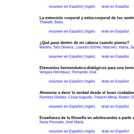
·
resumen en Español
|
Inglés
·
texto en Español
La extensión corporal y extra-corporal de los sent
Thaliath, Babu
·
resumen en Español
|
Inglés
·
texto en Español
¿Qué pasa dentro de mi cabeza cuando pienso?
;
;
Martins, Taís Oliveira
Leandro Eichler, Marcelo
Vieira, J
·
resumen en Español
|
Inglés
·
texto en Español
Elementos hermenéutico-dialógicos para una formac
Vergara Henríquez, Fernando José
·
resumen en Español
|
Inglés
·
texto en Español
Atreverse a decir la verdad desde el buen ciudadan
;
Ramírez-Giraldo, César Augusto
Palacio-Mesa, Rubén D
·
resumen en Español
|
Inglés
·
texto en Español
Enseñanza de la filosofía en adolescentes a partir
Nava Preciado, José María
·
resumen en Español
|
Inglés
·
texto en Español