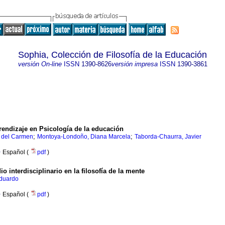
Sophia, Colección de Filosofía de la Educación
versión On-line
ISSN
1390-8626
versión impresa
ISSN
1390-3861
rendizaje en Psicología de la educación
;
;
 del Carmen
Montoya-Londoño, Diana Marcela
Taborda-Chaurra, Javier
·
Español (
pdf
)
o interdisciplinario en la filosofía de la mente
Eduardo
·
Español (
pdf
)