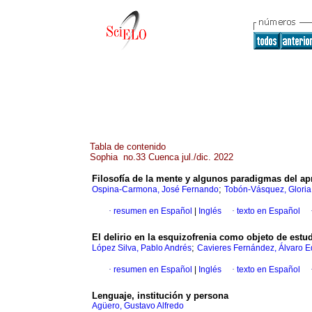
Tabla de contenido
Sophia no.33 Cuenca jul./dic. 2022
Filosofía de la mente y algunos paradigmas del ap
;
Ospina-Carmona, José Fernando
Tobón-Vásquez, Gloria
·
resumen en Español
|
Inglés
·
texto en Español
El delirio en la esquizofrenia como objeto de estudi
;
López Silva, Pablo Andrés
Cavieres Fernández, Álvaro 
·
resumen en Español
|
Inglés
·
texto en Español
Lenguaje, institución y persona
Agüero, Gustavo Alfredo