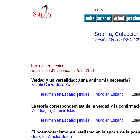
Sophia, Colección
versión On-line
ISSN
139
Tabla de contenido
Sophia no.31 Cuenca jul./dic. 2021
Verdad y universalidad: ¿una antinomia necesaria?
Fabelo Corzo, José Ramón
·
resumen en Español
|
Inglés
·
texto en Español
·
Espa
La teoría correspondentista de la verdad y la confirmaci
Mondragón, Damián Islas
·
resumen en Español
|
Inglés
·
texto en Español
·
Espa
El posmodernismo y el realismo en la aporía de la pos
González Arocha, Jorge