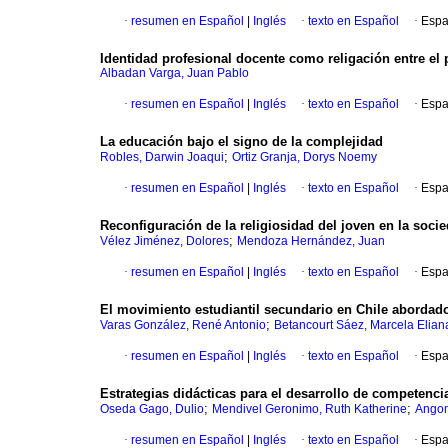
·
resumen en Español
|
Inglés
·
texto en Español
·
Espa
Identidad profesional docente como religación entre e
Albadan Varga, Juan Pablo
·
resumen en Español
|
Inglés
·
texto en Español
·
Espa
La educación bajo el signo de la complejidad
;
Robles, Darwin Joaqui
Ortiz Granja, Dorys Noemy
·
resumen en Español
|
Inglés
·
texto en Español
·
Espa
Reconfiguración de la religiosidad del joven en la soc
;
Vélez Jiménez, Dolores
Mendoza Hernández, Juan
·
resumen en Español
|
Inglés
·
texto en Español
·
Espa
El movimiento estudiantil secundario en Chile abordad
;
Varas González, René Antonio
Betancourt Sáez, Marcela Elian
·
resumen en Español
|
Inglés
·
texto en Español
·
Espa
Estrategias didácticas para el desarrollo de competenc
;
;
Oseda Gago, Dulio
Mendivel Geronimo, Ruth Katherine
Angom
·
resumen en Español
|
Inglés
·
texto en Español
·
Espa