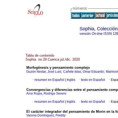
Sophia, Colección
versión On-line
ISSN
139
Tabla de contenido
Sophia no.29 Cuenca jul./dic. 2020
Morfogénesis y pensamiento complejo
;
;
Guzón Nestar, José Luis
Cañete Islas, Omar Eduardo
Marinovi
·
resumen en Español
|
Inglés
·
texto en Español
·
Espa
Convergencias y diferencias entre el pensamiento compl
Arce Rojas, Rodrigo Severo
·
resumen en Español
|
Inglés
·
texto en Español
·
Espa
El carácter integrador del pensamiento de Morin en la f
Varona Domínguez, Freddy