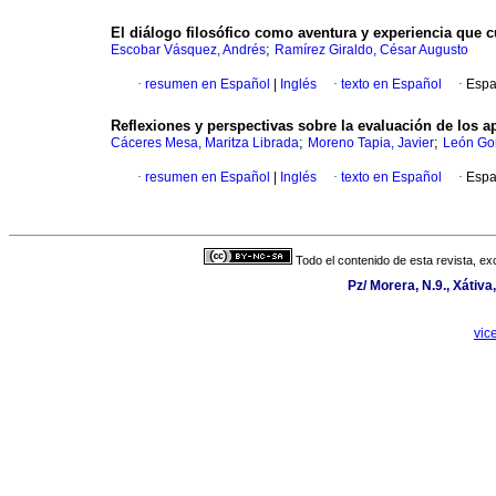
El diálogo filosófico como aventura y experiencia que c
;
Escobar Vásquez, Andrés
Ramírez Giraldo, César Augusto
·
resumen en Español
|
Inglés
·
texto en Español
·
Espa
Reflexiones y perspectivas sobre la evaluación de los 
;
;
Cáceres Mesa, Maritza Librada
Moreno Tapia, Javier
León Gon
·
resumen en Español
|
Inglés
·
texto en Español
·
Espa
Todo el contenido de esta revista, ex
Pz/ Morera, N.9., Xátiv
vic