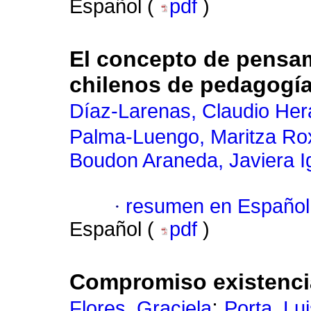
Español (
pdf
)
El concepto de pensam
chilenos de pedagogí
Díaz-Larenas, Claudio Her
Palma-Luengo, Maritza Ro
Boudon Araneda, Javiera I
·
resumen en Español
Español (
pdf
)
Compromiso existenci
;
Flores, Graciela
Porta, Lu