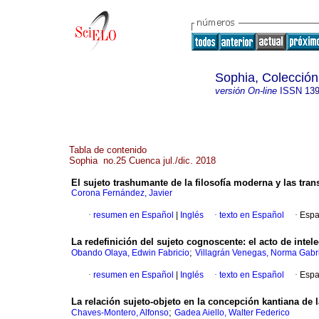
Sophia, Colección
versión On-line
ISSN
139
Tabla de contenido
Sophia no.25 Cuenca jul./dic. 2018
El sujeto trashumante de la filosofía moderna y las tran
Corona Fernández, Javier
·
resumen en Español
|
Inglés
·
texto en Español
·
Espa
La redefinición del sujeto cognoscente: el acto de inte
;
Obando Olaya, Edwin Fabricio
Villagrán Venegas, Norma Gabr
·
resumen en Español
|
Inglés
·
texto en Español
·
Espa
La relación sujeto-objeto en la concepción kantiana de l
;
Chaves-Montero, Alfonso
Gadea Aiello, Walter Federico