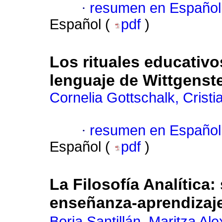
·
resumen en Español
Español (
pdf
)
Los rituales educativos 
lenguaje de Wittgenst
Cornelia Gottschalk, Cristi
·
resumen en Español
Español (
pdf
)
La Filosofía Analítica
enseñanza-aprendizaj
Borja Santillán, Maritza Al