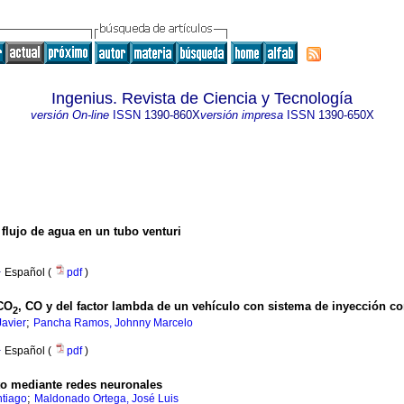
Ingenius. Revista de Ciencia y Tecnología
versión On-line
ISSN
1390-860X
versión impresa
ISSN
1390-650X
flujo de agua en un tubo venturi
·
Español (
pdf
)
 CO
, CO y del factor lambda de un vehículo con sistema de inyección co
2
;
Javier
Pancha Ramos, Johnny Marcelo
·
Español (
pdf
)
to mediante redes neuronales
;
ntiago
Maldonado Ortega, José Luis