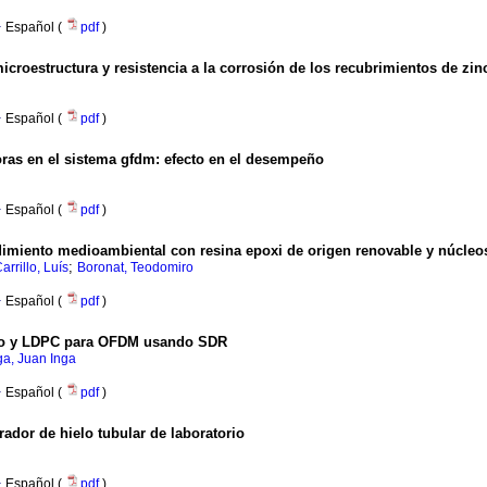
·
Español (
pdf
)
croestructura y resistencia a la corrosión de los recubrimientos de zin
·
Español (
pdf
)
doras en el sistema gfdm: efecto en el desempeño
·
Español (
pdf
)
imiento medioambiental con resina epoxi de origen renovable y núcleos 
;
arrillo, Luís
Boronat, Teodomiro
·
Español (
pdf
)
vo y LDPC para OFDM usando SDR
ga, Juan Inga
·
Español (
pdf
)
ador de hielo tubular de laboratorio
·
Español (
pdf
)