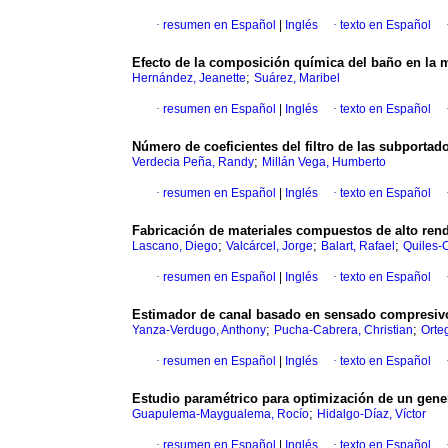
·
resumen en Español
|
Inglés
·
texto en Español
Efecto de la composición química del baño en la mi
;
Hernández, Jeanette
Suárez, Maribel
·
resumen en Español
|
Inglés
·
texto en Español
Número de coeficientes del filtro de las subporta
;
Verdecia Peña, Randy
Millán Vega, Humberto
·
resumen en Español
|
Inglés
·
texto en Español
Fabricación de materiales compuestos de alto rend
;
;
;
Lascano, Diego
Valcárcel, Jorge
Balart, Rafael
Quiles-C
·
resumen en Español
|
Inglés
·
texto en Español
Estimador de canal basado en sensado compresi
;
;
Yanza-Verdugo, Anthony
Pucha-Cabrera, Christian
Orte
·
resumen en Español
|
Inglés
·
texto en Español
Estudio paramétrico para optimización de un gener
;
Guapulema-Maygualema, Rocío
Hidalgo-Díaz, Víctor
·
resumen en Español
|
Inglés
·
texto en Español