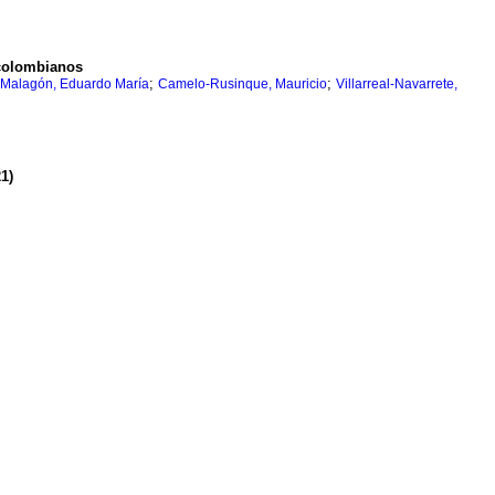
 colombianos
;
;
a-Malagón, Eduardo María
Camelo-Rusinque, Mauricio
Villarreal-Navarrete,
1)