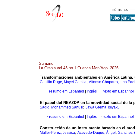
Sumário
La Granja vol.43 no.1 Cuenca Mar./Ago. 2026
Transformaciones ambientales en América Latina, una
;
Castillo Ruge, Mayel Camila
Alfonso Chaparro, Lina Pao
·
resumo em Espanhol
|
Inglês
·
texto em Espanhol
El papel del NEAZDP en la movilidad social de la 
;
Sadiq, Mohammed Sanusi
Jawa Grema, Isiyaku
·
resumo em Espanhol
|
Inglês
·
texto em Espanhol
Construcción de un instrumento basado en el mode
;
;
Müller-Pérez, Jessica
Acevedo-Duque, Ángel
Sánchez E