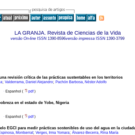
LA GRANJA. Revista de Ciencias de la Vida
versão On-line
ISSN
1390-8596
versão impressa
ISSN
1390-3799
 revisión crítica de las prácticas sustentables en los territorios
;
;
la
Valderrama, Daniel Alejandro
Pachón Barbosa, Néstor Adolfo
·
Espanhol (
pdf
)
pobreza en el estado de Yobe, Nigeria
·
Espanhol (
pdf
)
lo EGCI para medir prácticas sostenibles de uso del agua en la ciudad
;
;
spinosa, Montserrat
Verges, Irma Yomara
Álvarez-Becerra, Rina María