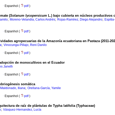
·
Espanhol (
pdf
)
omate (
Solanum lycopersicum
L.) bajo cubierta en núcleos productivos
;
;
;
Camilo
Moreno-Velandia, Carlos Andrés
Rojas-Ramírez, Diego Alejandro
Espiti
·
Espanhol (
pdf
)
tividades agropecuarias de la Amazonía ecuatoriana en Pastaza (2011-202
;
za
Vinocunga-Pillajo, Reni Danilo
·
Espanhol (
pdf
)
la adopción de monocultivos en el Ecuador
es Janeth
·
Espanhol (
pdf
)
mbriogénesis somática
;
-Maldonado, Iliana
Orellana-García, Yamile
·
Espanhol (
pdf
)
itectura de raíz de plántulas de Typha latifolia (Typhaceae)
;
o
Vásquez-Hernandez, Lucía