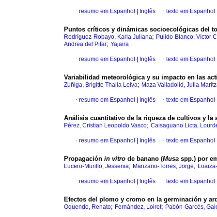
·
resumo em Espanhol
|
Inglês
·
texto em Espanhol
Puntos críticos y dinámicas socioecológicas del t
;
Rodríguez-Robayo, Karla Juliana
Pulido-Blanco, Víctor 
;
Andrea del Pilar
Yajaira
·
resumo em Espanhol
|
Inglês
·
texto em Espanhol
Variabilidad meteorológica y su impacto en las ac
;
Zuñiga, Brigitte Thalia Leiva
Maza Valladolid, Julia Marit
·
resumo em Espanhol
|
Inglês
·
texto em Espanhol
Análisis cuantitativo de la riqueza de cultivos y 
;
Pérez, Cristian Leopoldo Vasco
Caisaguano Licta, Lourd
·
resumo em Espanhol
|
Inglês
·
texto em Espanhol
Propagación
in vitro
de banano (
Musa
spp.) por e
;
;
Lucero-Murillo, Jessenia
Manzano-Torres, Jorge
Loaiza
·
resumo em Espanhol
|
Inglês
·
texto em Espanhol
Efectos del plomo y cromo en la germinación y arqu
;
;
Oquendo, Renato
Fernández, Loiret
Pabón-Garcés, Gal