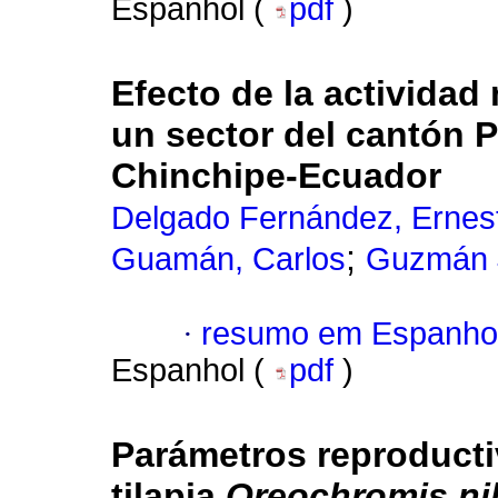
Espanhol (
pdf
)
Efecto de la actividad
un sector del cantón 
Chinchipe-Ecuador
Delgado Fernández, Ernes
;
Guamán, Carlos
Guzmán J
·
resumo em Espanho
Espanhol (
pdf
)
Parámetros reproducti
tilapia
Oreochromis nil