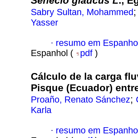
Senecio glaucus L
., E
Sabry Sultan, Mohammed
Yasser
·
resumo em Espanho
Espanhol (
pdf
)
Cálculo de la carga flu
Pisque (Ecuador) entr
;
Proaño, Renato Sánchez
Karla
·
resumo em Espanho