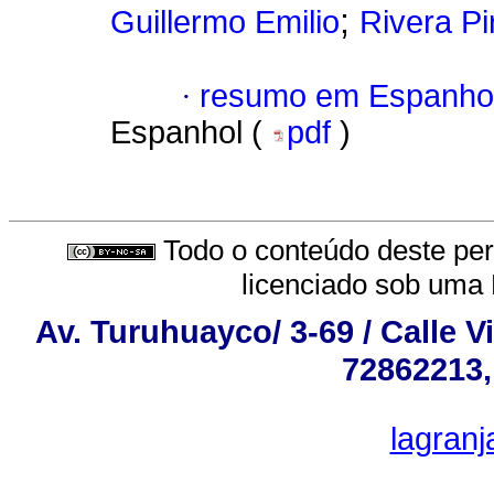
;
Guillermo Emilio
Rivera Pi
·
resumo em Espanho
Espanhol (
pdf
)
Todo o conteúdo deste peri
licenciado sob uma
Av. Turuhuayco/ 3-69 / Calle V
72862213,
lagran