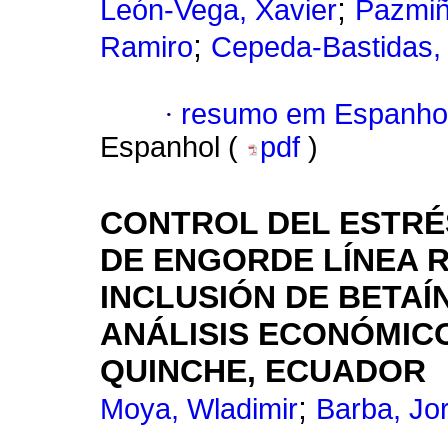
;
León-Vega, Xavier
Pazmiñ
;
Ramiro
Cepeda-Bastidas,
·
resumo em Espanho
Espanhol (
pdf
)
CONTROL DEL ESTRÉ
DE ENGORDE LÍNEA R
INCLUSIÓN DE BETAÍ
ANÁLISIS ECONÓMICO
QUINCHE, ECUADOR
;
Moya, Wladimir
Barba, Jo