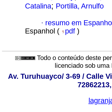
;
Catalina
Portilla, Arnulfo
·
resumo em Espanho
Espanhol (
pdf
)
Todo o conteúdo deste peri
licenciado sob uma
Av. Turuhuayco/ 3-69 / Calle V
72862213,
lagran