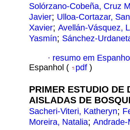
Solórzano-Cobeña, Cruz M
;
Javier
Ulloa-Cortazar, San
;
Xavier
Avellán-Vásquez, 
;
Yasmín
Sánchez-Urdaneta,
·
resumo em Espanho
Espanhol (
pdf
)
PRIMER ESTUDIO DE 
AISLADAS DE BOSQU
;
Sacheri-Viteri, Katheryn
F
;
Moreira, Natalia
Andrade-M