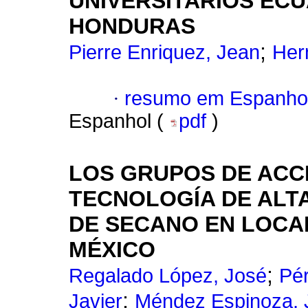
UNIVERSITARIOS EC
HONDURAS
;
Pierre Enriquez, Jean
Her
·
resumo em Espanho
Espanhol (
pdf
)
LOS GRUPOS DE ACCI
TECNOLOGÍA DE ALT
DE SECANO EN LOCA
MÉXICO
;
Regalado López, José
Pér
;
Javier
Méndez Espinoza, 