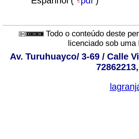
Espanhol (
pdf
)
Todo o conteúdo deste peri
licenciado sob uma
Av. Turuhuayco/ 3-69 / Calle V
72862213,
lagran