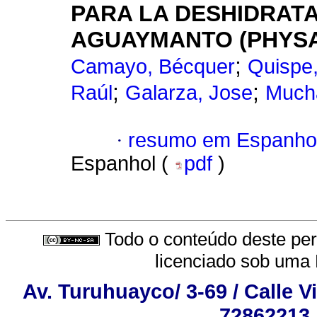
PARA LA DESHIDRATA
AGUAYMANTO (PHYSAL
;
Camayo, Bécquer
Quispe,
;
;
Raúl
Galarza, Jose
Mucha
·
resumo em Espanho
Espanhol (
pdf
)
Todo o conteúdo deste peri
licenciado sob uma
Av. Turuhuayco/ 3-69 / Calle V
72862213,