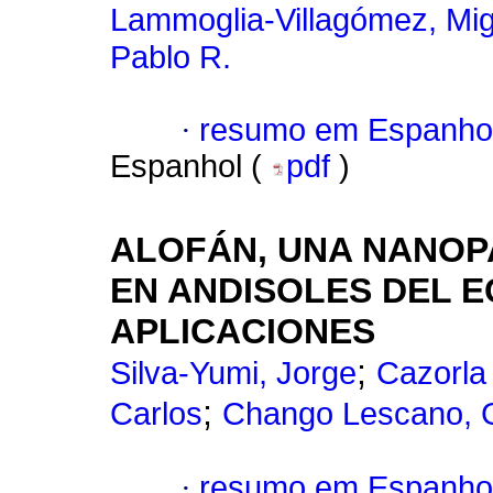
Lammoglia-Villagómez, Mig
Pablo R.
·
resumo em Espanho
Espanhol (
pdf
)
ALOFÁN, UNA NANOP
EN ANDISOLES DEL 
APLICACIONES
;
Silva-Yumi, Jorge
Cazorla
;
Carlos
Chango Lescano, G
·
resumo em Espanho