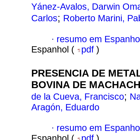
Yánez-Avalos, Darwin Om
;
Carlos
Roberto Marini, Pa
·
resumo em Espanho
Espanhol (
pdf
)
PRESENCIA DE META
BOVINA DE MACHACH
;
de la Cueva, Francisco
Na
Aragón, Eduardo
·
resumo em Espanho
Espanhol (
pdf
)