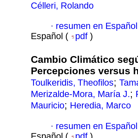
Célleri, Rolando
·
resumen en Español
Español (
pdf
)
Cambio Climático segú
Percepciones versus 
;
Toulkeridis, Theofilos
Tama
;
Merizalde-Mora, María J.
;
Mauricio
Heredia, Marco
·
resumen en Español
Español (
pdf
)