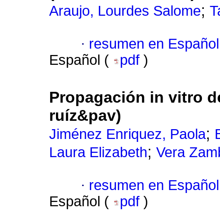
;
Araujo, Lourdes Salome
T
·
resumen en Español
Español (
pdf
)
Propagación in vitro 
ruíz&pav)
;
Jiménez Enriquez, Paola
;
Laura Elizabeth
Vera Zamb
·
resumen en Español
Español (
pdf
)