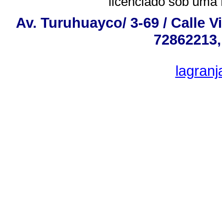
licenciado sob uma
Av. Turuhuayco/ 3-69 / Calle V
72862213,
lagran