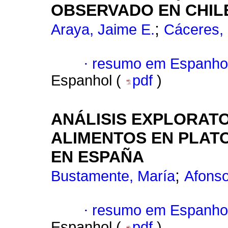
OBSERVADO EN CHIL
;
Araya, Jaime E.
Cáceres,
·
resumo em Espanho
Espanhol (
pdf
)
ANÁLISIS EXPLORATO
ALIMENTOS EN PLAT
EN ESPAÑA
;
Bustamente, María
Afonso
·
resumo em Espanho
Espanhol (
pdf
)