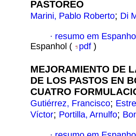
PASTOREO
;
Marini, Pablo Roberto
Di 
·
resumo em Espanho
Espanhol (
pdf
)
MEJORAMIENTO DE LA
DE LOS PASTOS EN B
CUATRO FORMULACI
;
Gutiérrez, Francisco
Estre
;
;
Víctor
Portilla, Arnulfo
Bon
·
resumo em Espanho