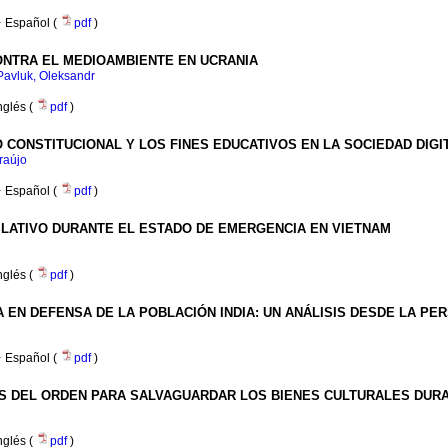
·
Español (
pdf
)
ONTRA EL MEDIOAMBIENTE EN UCRANIA
Pavluk, Oleksandr
nglés (
pdf
)
 CONSTITUCIONAL Y LOS FINES EDUCATIVOS EN LA SOCIEDAD DIGI
raújo
·
Español (
pdf
)
SLATIVO DURANTE EL ESTADO DE EMERGENCIA EN VIETNAM
nglés (
pdf
)
IA EN DEFENSA DE LA POBLACIÓN INDIA: UN ANÁLISIS DESDE LA PE
·
Español (
pdf
)
AS DEL ORDEN PARA SALVAGUARDAR LOS BIENES CULTURALES DUR
nglés (
pdf
)