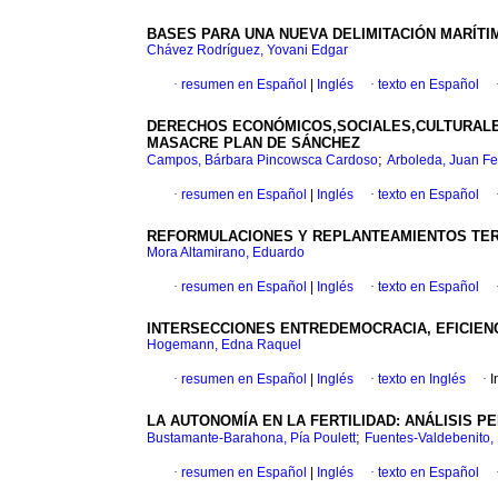
BASES PARA UNA NUEVA DELIMITACIÓN MARÍTI
Chávez Rodríguez, Yovani Edgar
·
resumen en Español
|
Inglés
·
texto en Español
DERECHOS ECONÓMICOS,SOCIALES,CULTURALES 
MASACRE PLAN DE SÁNCHEZ
;
Campos, Bárbara Pincowsca Cardoso
Arboleda, Juan Fe
·
resumen en Español
|
Inglés
·
texto en Español
REFORMULACIONES Y REPLANTEAMIENTOS TERM
Mora Altamirano, Eduardo
·
resumen en Español
|
Inglés
·
texto en Español
INTERSECCIONES ENTREDEMOCRACIA, EFICIENCI
Hogemann, Edna Raquel
·
resumen en Español
|
Inglés
·
texto en Inglés
·
I
LA AUTONOMÍA EN LA FERTILIDAD: ANÁLISIS 
;
Bustamante-Barahona, Pía Poulett
Fuentes-Valdebenito, 
·
resumen en Español
|
Inglés
·
texto en Español