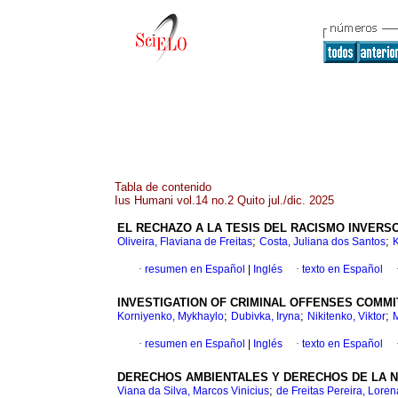
Tabla de contenido
Ius Humani vol.14 no.2 Quito jul./dic. 2025
EL RECHAZO A LA TESIS DEL RACISMO INVERS
;
;
Oliveira, Flaviana de Freitas
Costa, Juliana dos Santos
K
·
resumen en Español
|
Inglés
·
texto en Español
INVESTIGATION OF CRIMINAL OFFENSES COMM
;
;
;
Korniyenko, Mykhaylo
Dubivka, Iryna
Nikitenko, Viktor
·
resumen en Español
|
Inglés
·
texto en Español
DERECHOS AMBIENTALES Y DERECHOS DE LA NA
;
Viana da Silva, Marcos Vinicius
de Freitas Pereira, Loren