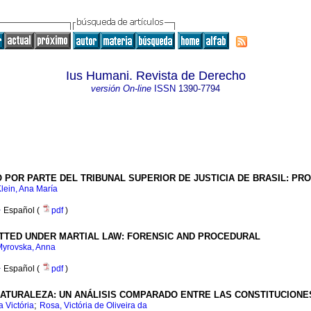
Ius Humani. Revista de Derecho
versión On-line
ISSN
1390-7794
O POR PARTE DEL TRIBUNAL SUPERIOR DE JUSTICIA DE BRASIL: P
lein, Ana María
·
Español (
pdf
)
ITTED UNDER MARTIAL LAW: FORENSIC AND PROCEDURAL
Myrovska, Anna
·
Español (
pdf
)
TURALEZA: UN ANÁLISIS COMPARADO ENTRE LAS CONSTITUCIONES D
;
a Victória
Rosa, Victória de Oliveira da