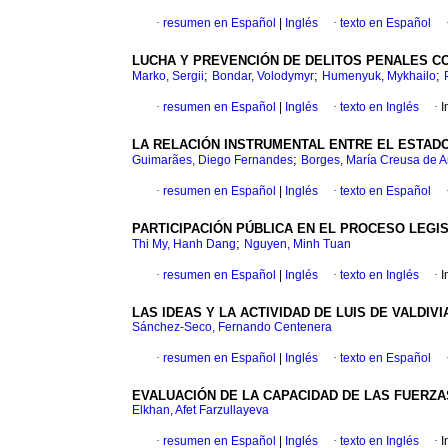
·
resumen en Español
|
Inglés
·
texto en Español
LUCHA Y PREVENCIÓN DE DELITOS PENALES C
;
;
;
Marko, Sergii
Bondar, Volodymyr
Humenyuk, Mykhailo
·
resumen en Español
|
Inglés
·
texto en Inglés
·
I
LA RELACIÓN INSTRUMENTAL ENTRE EL ESTADO
;
Guimarães, Diego Fernandes
Borges, María Creusa de A
·
resumen en Español
|
Inglés
·
texto en Español
PARTICIPACIÓN PÚBLICA EN EL PROCESO LEGI
;
Thi My, Hanh Dang
Nguyen, Minh Tuan
·
resumen en Español
|
Inglés
·
texto en Inglés
·
I
LAS IDEAS Y LA ACTIVIDAD DE LUIS DE VALDIV
Sánchez-Seco, Fernando Centenera
·
resumen en Español
|
Inglés
·
texto en Español
EVALUACIÓN DE LA CAPACIDAD DE LAS FUERZ
Elkhan, Afet Farzullayeva
·
resumen en Español
|
Inglés
·
texto en Inglés
·
I