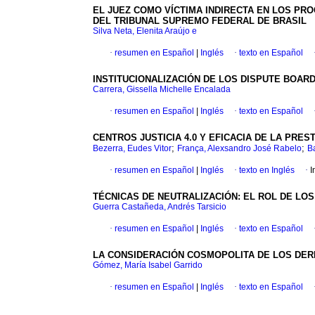
EL JUEZ COMO VÍCTIMA INDIRECTA EN LOS PRO
DEL TRIBUNAL SUPREMO FEDERAL DE BRASIL
Silva Neta, Elenita Araújo e
·
resumen en Español
|
Inglés
·
texto en Español
INSTITUCIONALIZACIÓN DE LOS DISPUTE BOA
Carrera, Gissella Michelle Encalada
·
resumen en Español
|
Inglés
·
texto en Español
CENTROS JUSTICIA 4.0 Y EFICACIA DE LA PRES
;
;
Bezerra, Eudes Vitor
França, Alexsandro José Rabelo
B
·
resumen en Español
|
Inglés
·
texto en Inglés
·
I
TÉCNICAS DE NEUTRALIZACIÓN: EL ROL DE LO
Guerra Castañeda, Andrés Tarsicio
·
resumen en Español
|
Inglés
·
texto en Español
LA CONSIDERACIÓN COSMOPOLITA DE LOS DER
Gómez, María Isabel Garrido
·
resumen en Español
|
Inglés
·
texto en Español