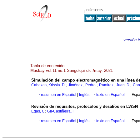
versión 
Tabla de contenido
Maskay vol.11 no.1 Sangolquí dic./may. 2021
Simulación del campo electromagnético en una línea de 
;
;
;
Cabezas, Krissia. D.
Jiménez,, Pedro.
Ramírez,, Juan. D.
Cane
·
resumen en Español
|
Inglés
·
texto en Español
·
Espa
Revisión de requisitos, protocolos y desafíos en LWSN
;
Egas, C
Gil-Castiñeira, F
·
resumen en Español
|
Inglés
·
texto en Español
·
Espa