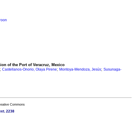
roon
ion of the Port of Veracruz, Mexico
;
;
;
Castellanos-Onorio, Olaya Pirene
Montoya-Mendoza, Jesús
Susunaga-
Creative Commons
ext. 2238