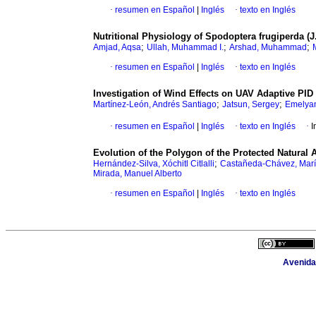
·
resumen en Español
|
Inglés
·
texto en Inglés
Nutritional Physiology of Spodoptera frugiperda (J
;
;
;
Amjad, Aqsa
Ullah, Muhammad I.
Arshad, Muhammad
·
resumen en Español
|
Inglés
·
texto en Inglés
Investigation of Wind Effects on UAV Adaptive PI
;
;
Martínez-León, Andrés Santiago
Jatsun, Sergey
Emelya
·
resumen en Español
|
Inglés
·
texto en Inglés
·
I
Evolution of the Polygon of the Protected Natural
;
Hernández-Silva, Xóchitl Citlalli
Castañeda-Chávez, Marí
Mirada, Manuel Alberto
·
resumen en Español
|
Inglés
·
texto en Inglés
Avenida 