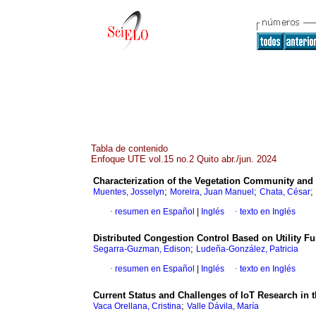
Tabla de contenido
Enfoque UTE vol.15 no.2 Quito abr./jun. 2024
Characterization of the Vegetation Community and i
;
;
;
Muentes, Josselyn
Moreira, Juan Manuel
Chata, César
·
resumen en Español
|
Inglés
·
texto en Inglés
Distributed Congestion Control Based on Utility F
;
Segarra-Guzman, Edison
Ludeña-González, Patricia
·
resumen en Español
|
Inglés
·
texto en Inglés
Current Status and Challenges of IoT Research in 
;
Vaca Orellana, Cristina
Valle Dávila, María