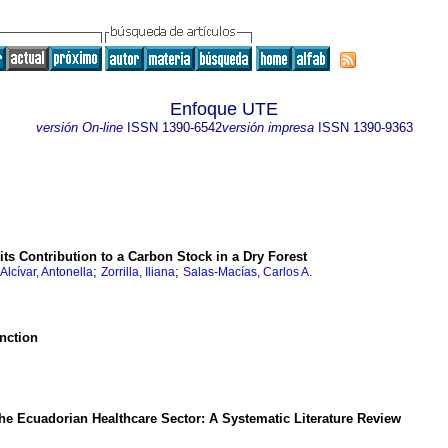
Enfoque UTE
versión On-line
ISSN
1390-6542
versión impresa
ISSN
1390-9363
ts Contribution to a Carbon Stock in a Dry Forest
;
;
Alcívar, Antonella
Zorrilla, Iliana
Salas-Macías, Carlos A.
unction
the Ecuadorian Healthcare Sector: A Systematic Literature Review