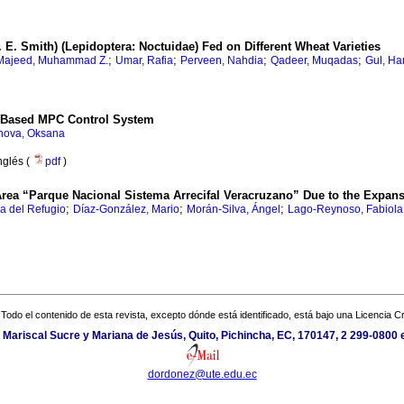
. E. Smith) (Lepidoptera: Noctuidae) Fed on Different Wheat Varieties
;
;
;
;
Majeed, Muhammad Z.
Umar, Rafia
Perveen, Nahdia
Qadeer, Muqadas
Gul, Ha
D Based MPC Control System
nova, Oksana
nglés (
pdf
)
 Area “Parque Nacional Sistema Arrecifal Veracruzano” Due to the Expans
;
;
;
a del Refugio
Díaz-González, Mario
Morán-Silva, Ángel
Lago-Reynoso, Fabiola
Todo el contenido de esta revista, excepto dónde está identificado, está bajo una
Licencia 
Mariscal Sucre y Mariana de Jesús, Quito, Pichincha, EC, 170147, 2 299-0800 
dordonez@ute.edu.ec